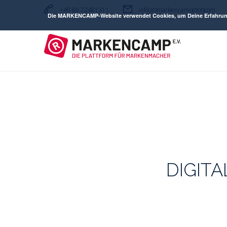
+49 89 72481311
info(at)markencamp(dot)com
Die MARKENCAMP-Website verwendet Cookies, um Deine Erfahrung zu
M
DIGIT