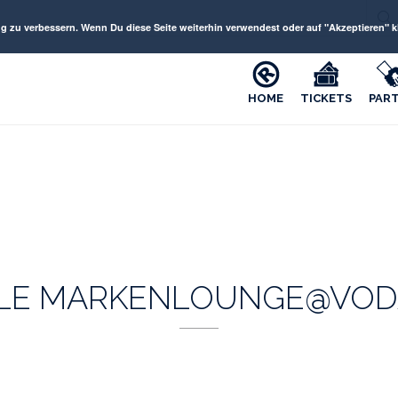
 verbessern. Wenn Du diese Seite weiterhin verwendest oder auf "Akzeptieren" kli
HOME
TICKETS
PAR
ARKENLOUNGE@VODAFO
ALE MARKENLOUNGE@VO