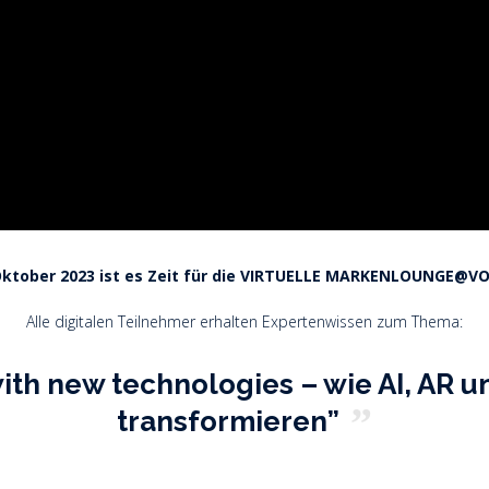
Oktober 2023 ist es Zeit für die VIRTUELLE MARKENLOUNGE@V
Alle digitalen Teilnehmer erhalten Expertenwissen zum Thema:
ith new technologies – wie AI, AR u
transformieren”