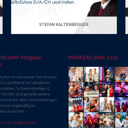
STEFAN KALTENBERGER
NCAMP Mitglied
MARKENCAMP 2026
n
h jetzt an und werde Teil unseres
 Du profitierst von attraktiven
ontakten, Schwarmintelligenz,
Transfer und genießt weitere
vorteile bei allen Veranstaltungen,
 Verein regelmäßig im
iet ausrichtet.
fos zur Mitgliedschaft