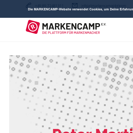
+49 89 72481311
info(at)markencamp(dot)com
Die MARKENCAMP-Website verwendet Cookies, um Deine Erfahrung zu