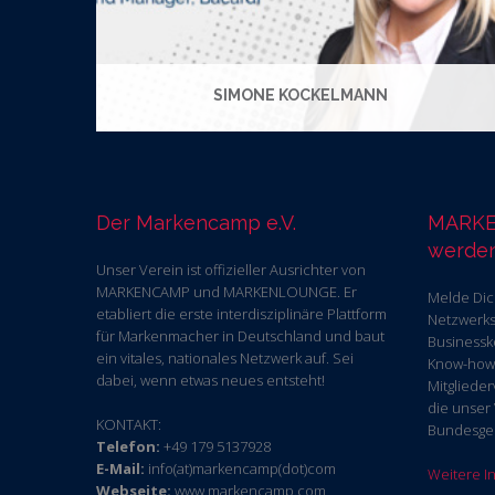
SIMONE KOCKELMANN
Der Markencamp e.V.
MARKE
werde
Unser Verein ist offizieller Ausrichter von
MARKENCAMP und MARKENLOUNGE. Er
Melde Dic
etabliert die erste interdisziplinäre Plattform
Netzwerks!
für Markenmacher in Deutschland und baut
Businessk
ein vitales, nationales Netzwerk auf. Sei
Know-how 
dabei, wenn etwas neues entsteht!
Mitglieder
die unser
KONTAKT:
Bundesgeb
Telefon:
+49 179 5137928
E-Mail:
info(at)markencamp(dot)com
Weitere In
Webseite:
www.markencamp.com