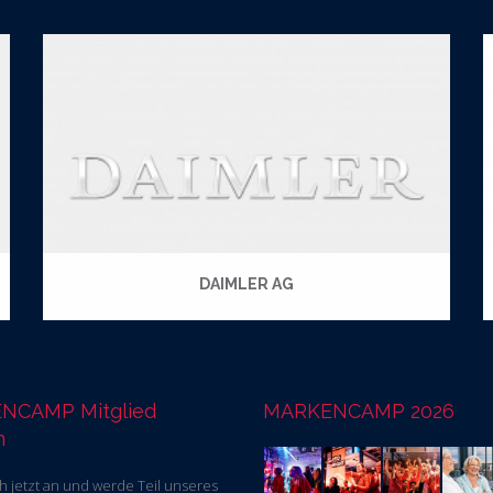
DAIMLER AG
NCAMP Mitglied
MARKENCAMP 2026
n
h jetzt an und werde Teil unseres