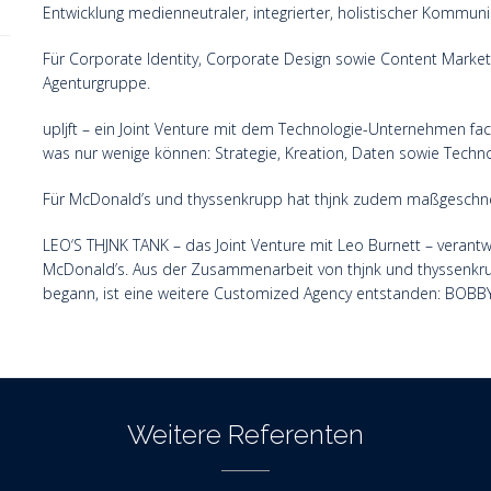
Entwicklung medienneutraler, integrierter, holistischer Kommun
Für Corporate Identity, Corporate Design sowie Content Marketi
Agenturgruppe.
upljft – ein Joint Venture mit dem Technologie-Unternehmen faceli
was nur wenige können: Strategie, Kreation, Daten sowie Techn
Für McDonald’s und thyssenkrupp hat thjnk zudem maßgeschnei
LEO‘S THJNK TANK – das Joint Venture mit Leo Burnett – vera
McDonald’s. Aus der Zusammenarbeit von thjnk und thyssenkr
begann, ist eine weitere Customized Agency entstanden: BOBB
Weitere Referenten