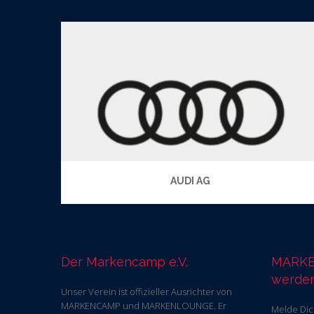
AUDI AG
Der Markencamp e.V.
MARKE
werde
Unser Verein ist offizieller Ausrichter von
MARKENCAMP und MARKENLOUNGE. Er
Melde Dic