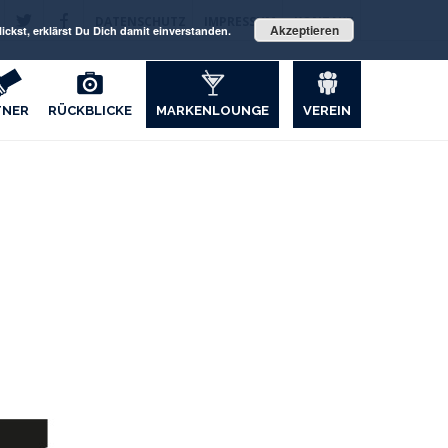
DATENSCHUTZ
IMPRESSUM
KONTAKT
Akzeptieren
ckst, erklärst Du Dich damit einverstanden.
TNER
RÜCKBLICKE
MARKENLOUNGE
VEREIN