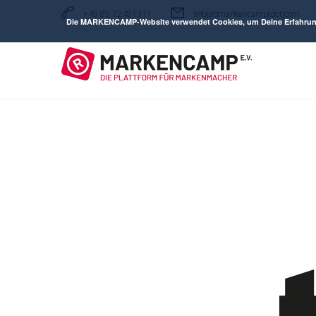
+49 89 72481311
info(at)markencamp(dot)com
Die MARKENCAMP-Website verwendet Cookies, um Deine Erfahrung zu