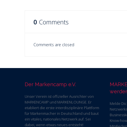
0
Comments
Comments are closed
Der Markencamp e.V.
MARKE
werde
Unser Verein ist offizieller Ausrichter von
MARKENCAMP und MARKENLOUNGE. Er
Melde Dic
etabliert die erste interdisziplinäre Plattform
Netzwerks!
für Markenmacher in Deutschland und baut
Businessk
ein vitales, nationales Netzwerk auf. Sei
Know-how 
dabei, wenn etwas neues entsteht!
Mitglieder