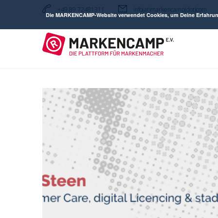
+49 89 72481311
info(at)markencamp(dot)com
Die MARKENCAMP-Website verwendet Cookies, um Deine Erfahrung zu