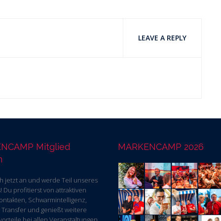
LEAVE A REPLY
NCAMP Mitglied
MARKENCAMP 2026
n
h jetzt an und werde Teil unseres
 Du profitierst von attraktiven
ontakten, Schwarmintelligenz,
Transfer und genießt weitere
vorteile bei allen Veranstaltungen,