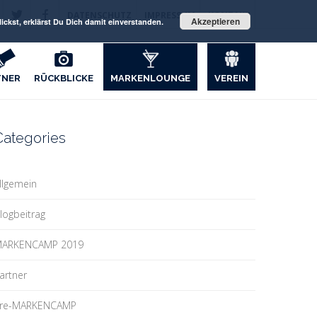
DATENSCHUTZ
IMPRESSUM
KONTAKT
Akzeptieren
ckst, erklärst Du Dich damit einverstanden.
TNER
RÜCKBLICKE
MARKENLOUNGE
VEREIN
Categories
llgemein
logbeitrag
ARKENCAMP 2019
artner
re-MARKENCAMP